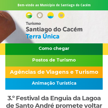
Saltar
Skip
Saltar
Saltar
Bem-vindo ao Município de Santiago do Cacém
para
to
para
para
o
main
a
o
menu
content
barra
rodapé
principal
lateral
principal
Como chegar
Postos de Turismo
Agências de Viagens e Turismo
Animação Turística
Sidebar
3.º Festival da Enguia da Lagoa
primária
de Santo André promete voltar