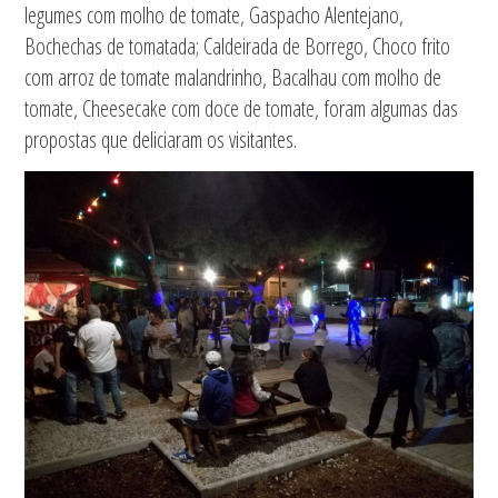
legumes com molho de tomate, Gaspacho Alentejano,
Bochechas de tomatada; Caldeirada de Borrego, Choco frito
com arroz de tomate malandrinho, Bacalhau com molho de
tomate, Cheesecake com doce de tomate, foram algumas das
propostas que deliciaram os visitantes.