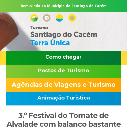
Saltar
Skip
Saltar
Saltar
Bem-vindo ao Município de Santiago do Cacém
para
to
para
para
o
main
a
o
menu
content
barra
rodapé
principal
lateral
principal
Como chegar
Postos de Turismo
Agências de Viagens e Turismo
Animação Turística
Sidebar
3.º Festival do Tomate de
primária
Alvalade com balanço bastante