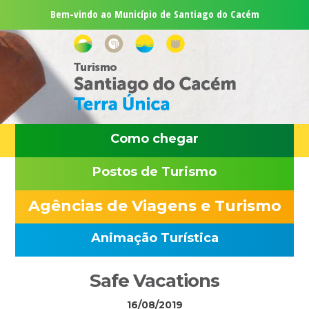
Saltar
Skip
Saltar
Saltar
Bem-vindo ao Município de Santiago do Cacém
para
to
para
para
o
main
a
o
menu
content
barra
rodapé
principal
lateral
principal
Como chegar
Postos de Turismo
Agências de Viagens e Turismo
Animação Turística
Sidebar
Safe Vacations
primária
16/08/2019