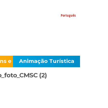
s no Facebook
Português
ns e
Animação Turística
_foto_CMSC (2)