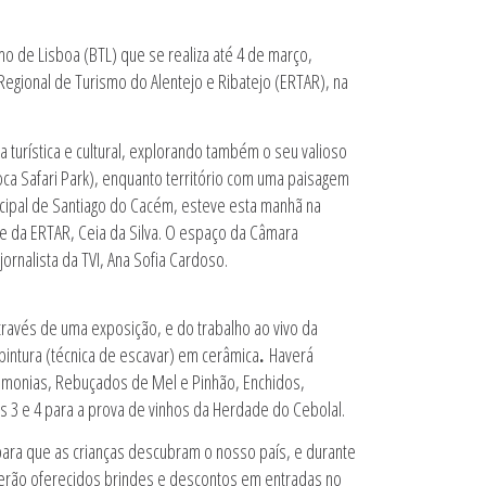
o de Lisboa (BTL) que se realiza até 4 de março,
gional de Turismo do Alentejo e Ribatejo (ERTAR), na
ta turística e cultural, explorando também o seu valioso
ca Safari Park), enquanto território com uma paisagem
nicipal de Santiago do Cacém, esteve esta manhã na
e da ERTAR, Ceia da Silva. O espaço da Câmara
jornalista da TVI, Ana Sofia Cardoso.
través de uma exposição, e do trabalho ao vivo da
pintura (técnica de escavar) em cerâmica
.
Haverá
omonias, Rebuçados de Mel e Pinhão, Enchidos,
 3 e 4 para a prova de vinhos da Herdade do Cebolal.
ara que as crianças descubram o nosso país, e durante
 Serão oferecidos brindes e descontos em entradas no