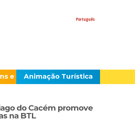
s no Facebook
Português
ns e
Animação Turística
tiago do Cacém promove
cas na BTL