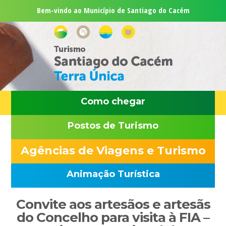
Saltar
Skip
Saltar
Saltar
Bem-vindo ao Município de Santiago do Cacém
para
to
para
para
o
main
a
o
menu
content
barra
rodapé
principal
lateral
principal
Como chegar
Postos de Turismo
Agências de Viagens e Turismo
Animação Turística
Sidebar
Convite aos artesãos e artesãs
primária
do Concelho para visita à FIA –