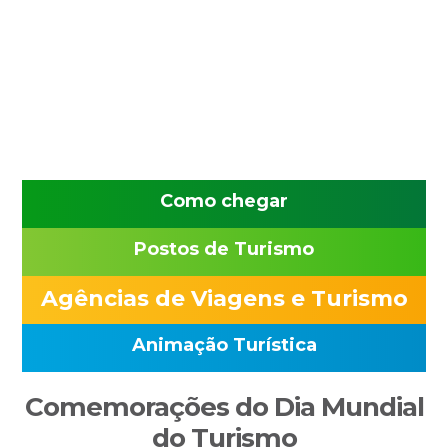
Saltar
Skip
Saltar
Saltar
Bem-vindo ao Município de Santiago do Cacém
para
to
para
para
o
main
a
o
menu
content
barra
rodapé
principal
lateral
principal
Como chegar
Postos de Turismo
Agências de Viagens e Turismo
Animação Turística
Sidebar
Comemorações do Dia Mundial
primária
do Turismo